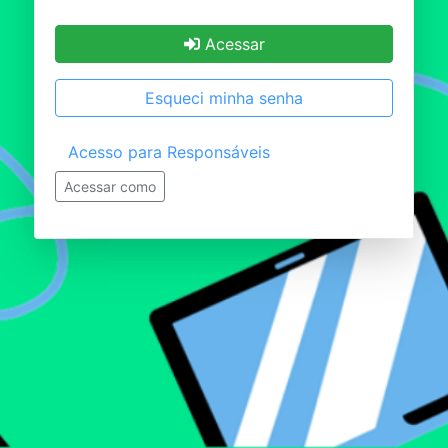
Acessar
Esqueci minha senha
Acesso para Responsáveis
Acessar como